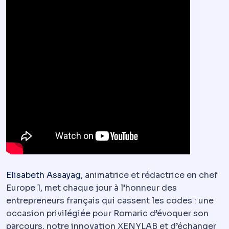
Elisabeth Assayag
, animatrice et rédactrice en chef
Europe 1, met chaque jour à l’honneur des
entrepreneurs français qui cassent les codes : une
occasion privilégiée pour Romaric d’évoquer son
parcours, notre innovation XENYLAB et d’échanger