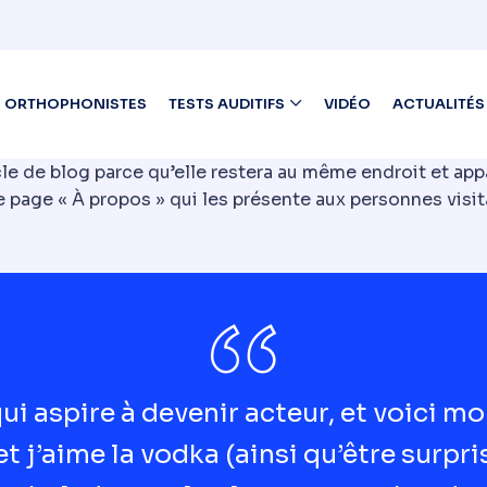
ORTHOPHONISTES
TESTS AUDITIFS
VIDÉO
ACTUALITÉS
le de blog parce qu’elle restera au même endroit et appa
age « À propos » qui les présente aux personnes visita
i aspire à devenir acteur, et voici mon
t j’aime la vodka (ainsi qu’être surpri