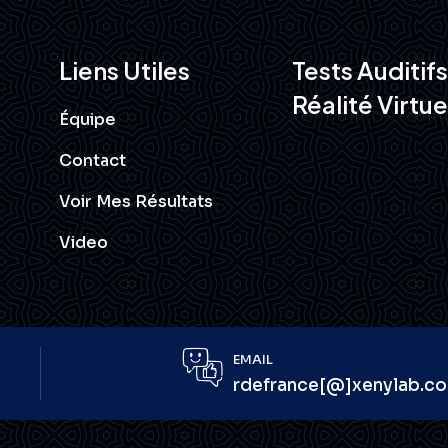
Liens Utiles
Tests Auditifs
Réalité Virtue
Équipe
Contact
Voir Mes Résultats
Video
EMAIL
rdefrance[@]xenylab.c