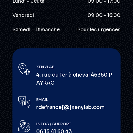
Lundi - Jeudi
09:00 - 17:00
Vendredi
09:00 - 16:00
Samedi - Dimanche
Pour les urgences
XENYLAB
4, rue du fer à cheval 46350 P
AYRAC
EMAIL
rdefrance[@]xenylab.com
INFOS / SUPPORT
06 15 41 60 43